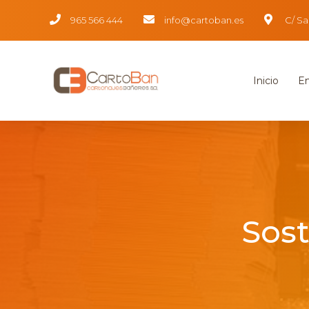
965 566 444
info@cartoban.es
C/ Sa
Inicio
E
Sost