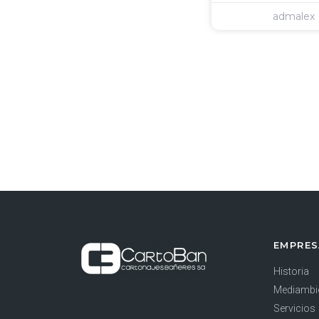
admalex
EMPRE
Historia
Mediambi
Servicios