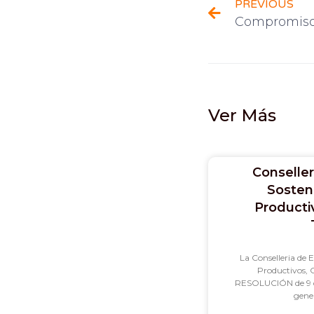
PREVIOUS
Compromiso
Ver Más
Conselle
Sosten
Producti
La Conselleria de 
Productivos, C
RESOLUCIÓN de 9 de 
gener