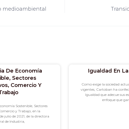
 medioambiental
Transi
ria De Economía
Igualdad En L
ible, Sectores
vos, Comercio Y
Como exige la sociedad actua
vigentes, Cartoban ha confe
Trabajo
Igualdad que adecue sus e
enfoque que gar
Economía Sostenible, Sectores
omercio y Trabajo, en la
julio de 2021, de la directora
al de Industria,