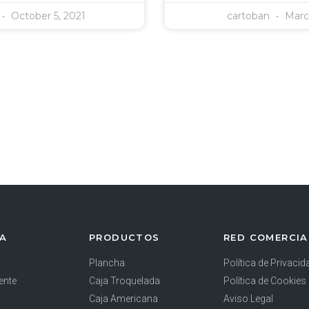
October 5, 2021
cartoban
March
SA
PRODUCTOS
RED COMERCIA
Plancha
Política de Privacid
ente
Caja Troquelada
Política de Cookies
Caja Americana
Aviso Legal