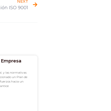
NEXT
ción ISO 9001
a Empresa
l, y las normativas
ccionado un Plan de
sfuerzos hacia un
antice