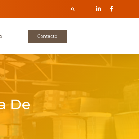
o
Contacto
na De