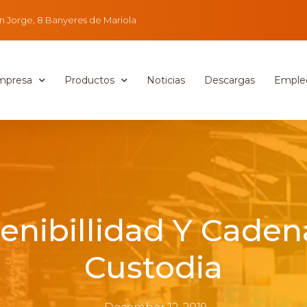
n Jorge, 8 Banyeres de Mariola
mpresa
Productos
Noticias
Descargas
Emple
enibillidad Y Cade
Custodia