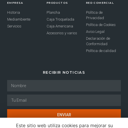
EMPRESA
PRODUCTOS
RED COMERCIAL
Historia
Plancha
Política de
Privacidad
Mediambiente
Caja Troquelada
Política de Cookies
Servicios
Caja Americana
Aviso Legal
Accesorios y varios
Declaración de
Conformidad
Política de calidad
RECIBIR NOTICIAS
ENVIAR
Este sitio web utiliza cookies para mejorar su